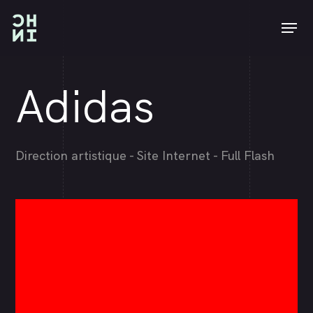
Skip
Men
to
main
content
Adidas
Direction artistique - Site Internet - Full Flash