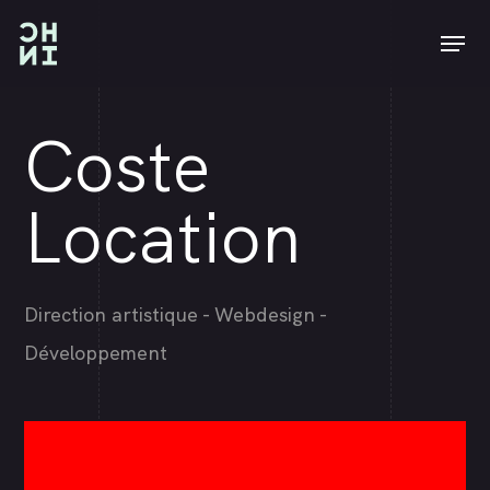
Skip
Men
to
main
content
Coste
Location
Direction artistique - Webdesign -
Développement