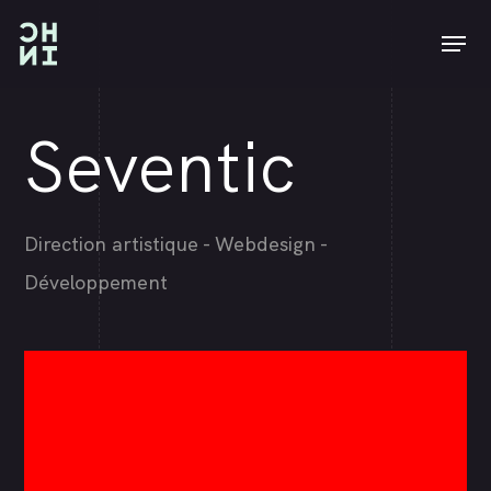
Skip
Men
to
main
content
Seventic
Direction artistique - Webdesign -
Développement